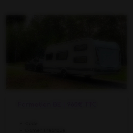
Formation BE | 960€ TTC
Code
Examen théorique