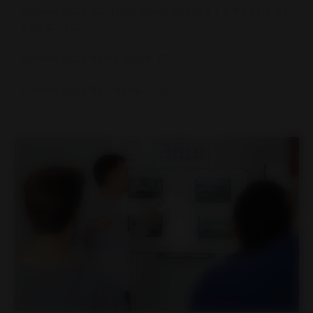
FORMATION VOITURE SANS PERMIS | À PARTIR DE
550€ TTC
FORMATION BSR | 400€ TTC
FORMATION BE | 960€ TTC