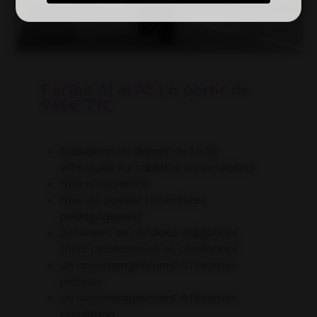
Forfait A1 et A2 | à partir de
965€ TTC
Évaluation de départ de 1 h 00
effectuée sur tablette ou simulateur
Frais d'inscription
Frais de dossier (fournitures
pédagogiques)
20 heures de conduite obligatoire
(hors circulation et en circulation)
Un accompagnement à l'examen
plateau
Un accompagnement à l'examen
circulation