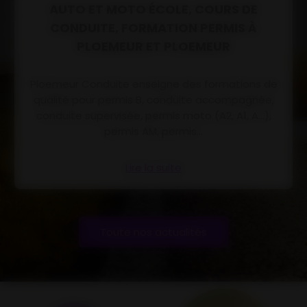
AUTO ET MOTO ÉCOLE, COURS DE
CONDUITE, FORMATION PERMIS À
PLOEMEUR ET PLOEMEUR
Ploemeur Conduite enseigne des formations de
qualité pour permis B, conduite accompagnée,
conduite supervisée, permis moto (A2, A1, A...),
permis AM, permis...
Lire la suite
Toute nos actualités