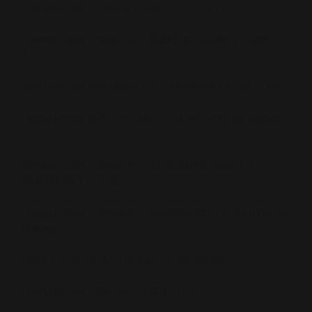
FORMATION CODE 6 MOIS | 270€ TTC
FORMATION CODE ACCÉLÉRÉ 4 JOURS | 330€
TTC
FORMATION PERMIS B | À PARTIR DE 1455€ TTC
FORMATION B BOÎTE AUTO | À PARTIR DE 1225€
TTC
FORMATION CONDUITE ACCOMPAGNÉE | À
PARTIR DE 1770 € TTC
FORMATION CONDUITE SUPERVISÉE | À PARTIR DE
1590€ TTC
FORFAIT A1 ET A2 | À PARTIR DE 965€ TTC
FORMATION 125CM³ | 400€ TTC