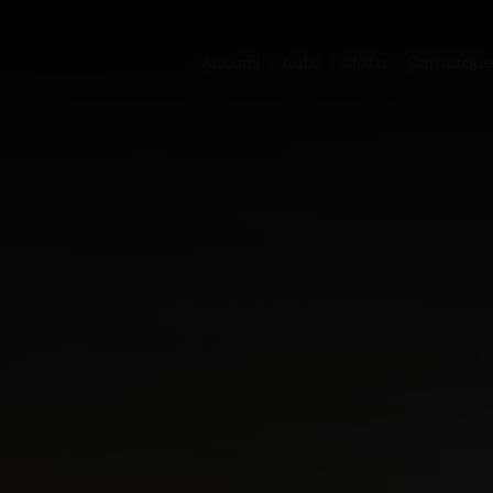
Accueil
Auto
Moto
Remorqu