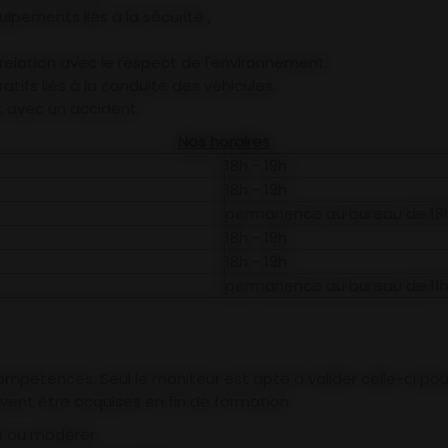
pements liés à la sécurité ,
n relation avec le respect de l'environnement,
tifs liés à la conduite des véhicules,
 avec un accident.
Nos horaires
18h - 19h
18h - 19h
permanence au bureau de 18h
18h - 19h
18h - 19h
permanence au bureau de 11h
ompétences. Seul le moniteur est apte à valider celle-ci pour
ent être acquises en fin de formation
ble ou modérer