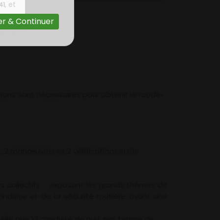
, et
41
r & Continuer
CONDUITE
ions sont nécessaires pour obtenir le «code».
 2 manœuvres et 2 vérifications sur le
s collectifs exposant les grands thèmes de
conduite et de la sécurité routière ayant une
elle que la conduite de nuit, par temps de