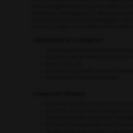
pluie, en agglomération, sur voie rapide ou
De l'écoute pédagogique à 2 élèves vous ser
En quoi consiste l'écoute pédagogique ? Penda
pouvez participer de manière active en faisan
♦
DÉROULEMENT DE LA FORMATION
Test d’évaluation des aptitudes à la co
Cours de code en salle avec moniteur +
Examen du code
20 heures de conduite minimum (obliga
Présentation à l’examen pratique
♦
FORMATION THÉORIQUE
Disposition légale en matière de circula
Les effets dus à l'alcool, la drogue, le
Les autres usagers de la route, les usag
La route et les risques liés aux conditi
Les précautions en entrant et en sortan