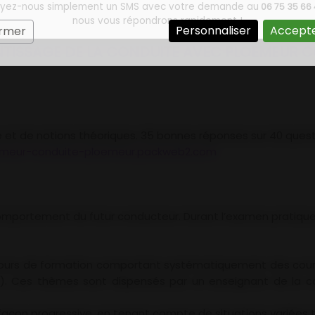
yez-nous simplement un SMS avec votre demande au
06 75 35 66 
nous vous répondrons rapidement !
Personnaliser
Accepte
ermer
NTISSAGE DE LA CONDUITE AVEC PLOEMEUR 
 et de notions théoriques. 35 bonnes réponses sur 40 quest
meur-conduite-ploemeur.packweb2.com
 comportement du futur conducteur. Durant l’examen pratique,
cours de formation comportant systématiquement des cour
e...). Ces thèmes sont dispensés par un enseignant de la 
façon progressive, en tenant compte de situations variées t