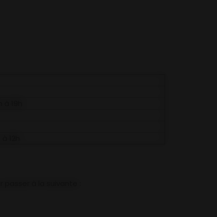
 à 19h
 à 12h
 passer à la suivante :