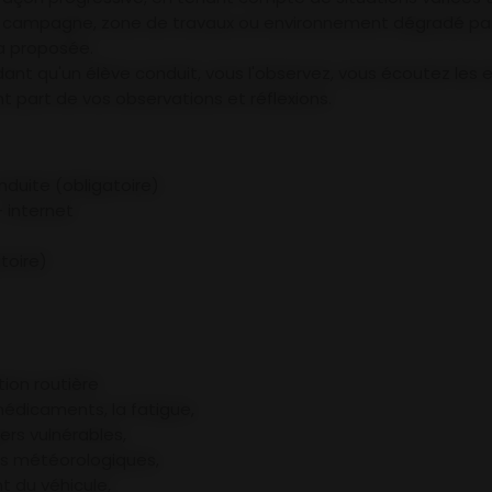
 en campagne, zone de travaux ou environnement dégradé pa
a proposée.
nt qu'un élève conduit, vous l'observez, vous écoutez les ex
t part de vos observations et réflexions.
nduite (obligatoire)
 internet
toire)
tion routière
s médicaments, la fatigue,
ers vulnérables,
ons météorologiques,
t du véhicule,