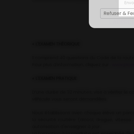
Envo
Refuser & F
L'APPRE
♦ L'EXAMEN THÉORIQUE
Il comprend 40 questions du Code de la route
Pour plus d'information, cliquez sur :
www.ploe
♦ L'EXAMEN PRATIQUE
D’une durée de 32 minutes, vise à vérifier le
véhicule vous seront demandées.
Nous établissons avec chaque élève un par
la sécurité routière (alcool, drogue, vitess
autorisation d'enseigner à jour.
La formation à la conduite est enseignée de 